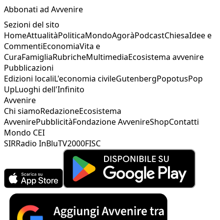
Abbonati ad Avvenire
Sezioni del sito
Home
Attualità
Politica
Mondo
Agorà
Podcast
Chiesa
Idee e
Commenti
Economia
Vita e
Cura
Famiglia
Rubriche
Multimedia
Ecosistema avvenire
Pubblicazioni
Edizioni locali
L'economia civile
Gutenberg
Popotus
Pop
Up
Luoghi dell'Infinito
Avvenire
Chi siamo
Redazione
Ecosistema
Avvenire
Pubblicità
Fondazione Avvenire
Shop
Contatti
Mondo CEI
SIR
Radio InBlu
TV2000
FISC