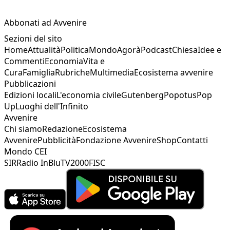
Abbonati ad Avvenire
Sezioni del sito
Home
Attualità
Politica
Mondo
Agorà
Podcast
Chiesa
Idee e
Commenti
Economia
Vita e
Cura
Famiglia
Rubriche
Multimedia
Ecosistema avvenire
Pubblicazioni
Edizioni locali
L'economia civile
Gutenberg
Popotus
Pop
Up
Luoghi dell'Infinito
Avvenire
Chi siamo
Redazione
Ecosistema
Avvenire
Pubblicità
Fondazione Avvenire
Shop
Contatti
Mondo CEI
SIR
Radio InBlu
TV2000
FISC