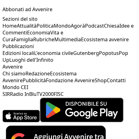
Abbonati ad Avvenire
Sezioni del sito
Home
Attualità
Politica
Mondo
Agorà
Podcast
Chiesa
Idee e
Commenti
Economia
Vita e
Cura
Famiglia
Rubriche
Multimedia
Ecosistema avvenire
Pubblicazioni
Edizioni locali
L'economia civile
Gutenberg
Popotus
Pop
Up
Luoghi dell'Infinito
Avvenire
Chi siamo
Redazione
Ecosistema
Avvenire
Pubblicità
Fondazione Avvenire
Shop
Contatti
Mondo CEI
SIR
Radio InBlu
TV2000
FISC