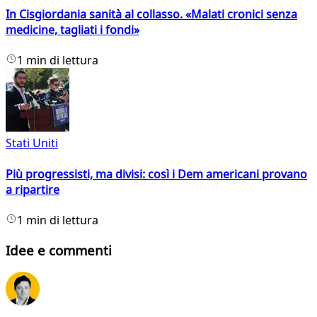
In Cisgiordania sanità al collasso. «Malati cronici senza
medicine, tagliati i fondi»
1 min di lettura
Stati Uniti
Più progressisti, ma divisi: così i Dem americani provano
a ripartire
1 min di lettura
Idee e commenti