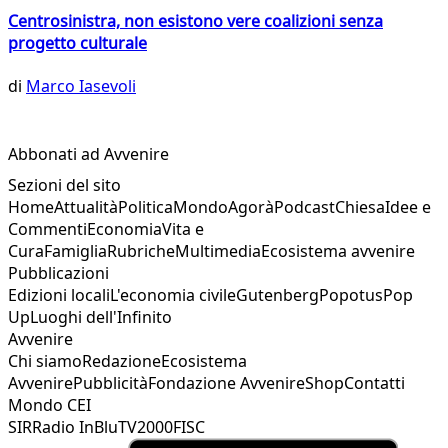
Centrosinistra, non esistono vere coalizioni senza
progetto culturale
di
Marco Iasevoli
Abbonati ad Avvenire
Sezioni del sito
Home
Attualità
Politica
Mondo
Agorà
Podcast
Chiesa
Idee e
Commenti
Economia
Vita e
Cura
Famiglia
Rubriche
Multimedia
Ecosistema avvenire
Pubblicazioni
Edizioni locali
L'economia civile
Gutenberg
Popotus
Pop
Up
Luoghi dell'Infinito
Avvenire
Chi siamo
Redazione
Ecosistema
Avvenire
Pubblicità
Fondazione Avvenire
Shop
Contatti
Mondo CEI
SIR
Radio InBlu
TV2000
FISC