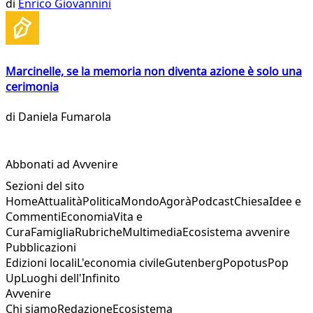
di
Enrico Giovannini
Marcinelle, se la memoria non diventa azione è solo una
cerimonia
di
Daniela Fumarola
Abbonati ad Avvenire
Sezioni del sito
Home
Attualità
Politica
Mondo
Agorà
Podcast
Chiesa
Idee e
Commenti
Economia
Vita e
Cura
Famiglia
Rubriche
Multimedia
Ecosistema avvenire
Pubblicazioni
Edizioni locali
L'economia civile
Gutenberg
Popotus
Pop
Up
Luoghi dell'Infinito
Avvenire
Chi siamo
Redazione
Ecosistema