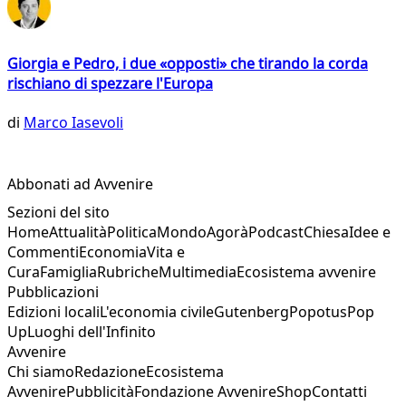
Giorgia e Pedro, i due «opposti» che tirando la corda
rischiano di spezzare l'Europa
di
Marco Iasevoli
Abbonati ad Avvenire
Sezioni del sito
Home
Attualità
Politica
Mondo
Agorà
Podcast
Chiesa
Idee e
Commenti
Economia
Vita e
Cura
Famiglia
Rubriche
Multimedia
Ecosistema avvenire
Pubblicazioni
Edizioni locali
L'economia civile
Gutenberg
Popotus
Pop
Up
Luoghi dell'Infinito
Avvenire
Chi siamo
Redazione
Ecosistema
Avvenire
Pubblicità
Fondazione Avvenire
Shop
Contatti