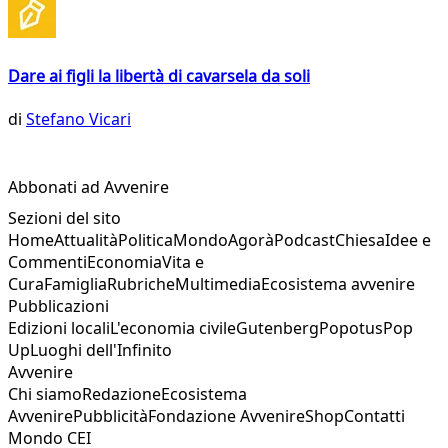
Dare ai figli la libertà di cavarsela da soli
di
Stefano Vicari
Abbonati ad Avvenire
Sezioni del sito
Home
Attualità
Politica
Mondo
Agorà
Podcast
Chiesa
Idee e
Commenti
Economia
Vita e
Cura
Famiglia
Rubriche
Multimedia
Ecosistema avvenire
Pubblicazioni
Edizioni locali
L'economia civile
Gutenberg
Popotus
Pop
Up
Luoghi dell'Infinito
Avvenire
Chi siamo
Redazione
Ecosistema
Avvenire
Pubblicità
Fondazione Avvenire
Shop
Contatti
Mondo CEI