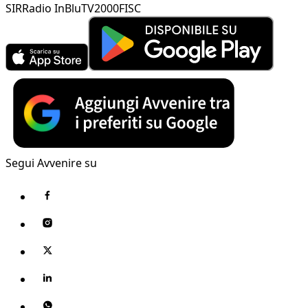
SIR
Radio InBlu
TV2000
FISC
Segui Avvenire su