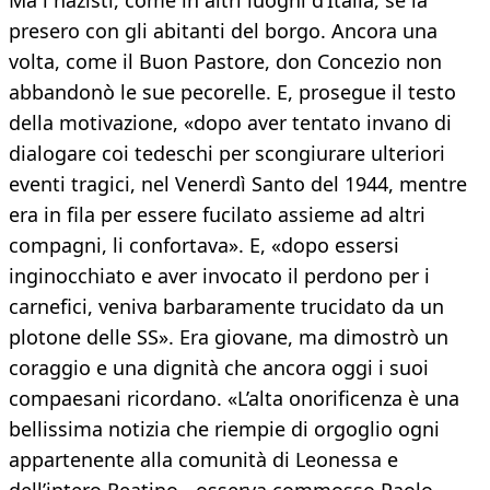
Ma i nazisti, come in altri luoghi d’Italia, se la
presero con gli abitanti del borgo. Ancora una
volta, come il Buon Pastore, don Concezio non
abbandonò le sue pecorelle. E, prosegue il testo
della motivazione, «dopo aver tentato invano di
dialogare coi tedeschi per scongiurare ulteriori
eventi tragici, nel Venerdì Santo del 1944, mentre
era in fila per essere fucilato assieme ad altri
compagni, li confortava». E, «dopo essersi
inginocchiato e aver invocato il perdono per i
carnefici, veniva barbaramente trucidato da un
plotone delle SS». Era giovane, ma dimostrò un
coraggio e una dignità che ancora oggi i suoi
compaesani ricordano. «L’alta onorificenza è una
bellissima notizia che riempie di orgoglio ogni
appartenente alla comunità di Leonessa e