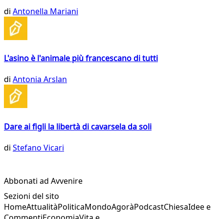
di
Antonella Mariani
L'asino è l'animale più francescano di tutti
di
Antonia Arslan
Dare ai figli la libertà di cavarsela da soli
di
Stefano Vicari
Abbonati ad Avvenire
Sezioni del sito
Home
Attualità
Politica
Mondo
Agorà
Podcast
Chiesa
Idee e
Commenti
Economia
Vita e