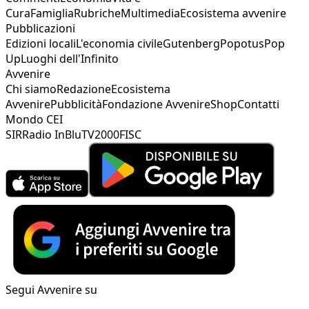
Cura
Famiglia
Rubriche
Multimedia
Ecosistema avvenire
Pubblicazioni
Edizioni locali
L'economia civile
Gutenberg
Popotus
Pop
Up
Luoghi dell'Infinito
Avvenire
Chi siamo
Redazione
Ecosistema
Avvenire
Pubblicità
Fondazione Avvenire
Shop
Contatti
Mondo CEI
SIR
Radio InBlu
TV2000
FISC
Segui Avvenire su