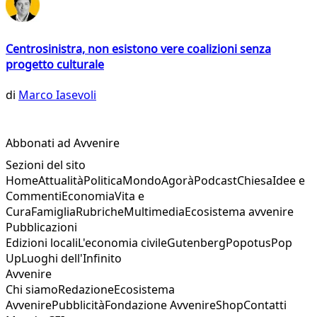
Centrosinistra, non esistono vere coalizioni senza
progetto culturale
di
Marco Iasevoli
Abbonati ad Avvenire
Sezioni del sito
Home
Attualità
Politica
Mondo
Agorà
Podcast
Chiesa
Idee e
Commenti
Economia
Vita e
Cura
Famiglia
Rubriche
Multimedia
Ecosistema avvenire
Pubblicazioni
Edizioni locali
L'economia civile
Gutenberg
Popotus
Pop
Up
Luoghi dell'Infinito
Avvenire
Chi siamo
Redazione
Ecosistema
Avvenire
Pubblicità
Fondazione Avvenire
Shop
Contatti