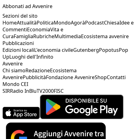
Abbonati ad Avvenire
Sezioni del sito
Home
Attualità
Politica
Mondo
Agorà
Podcast
Chiesa
Idee e
Commenti
Economia
Vita e
Cura
Famiglia
Rubriche
Multimedia
Ecosistema avvenire
Pubblicazioni
Edizioni locali
L'economia civile
Gutenberg
Popotus
Pop
Up
Luoghi dell'Infinito
Avvenire
Chi siamo
Redazione
Ecosistema
Avvenire
Pubblicità
Fondazione Avvenire
Shop
Contatti
Mondo CEI
SIR
Radio InBlu
TV2000
FISC