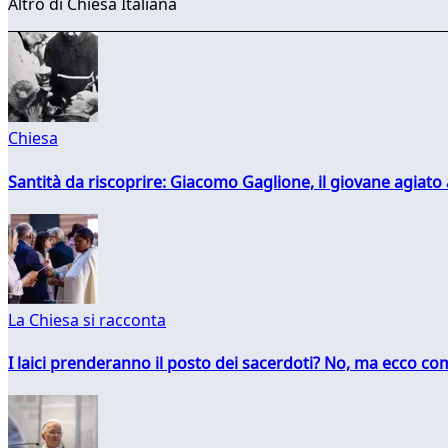
Altro di Chiesa Italiana
Chiesa
Santità da riscoprire: Giacomo Gaglione, il giovane agiato
La Chiesa si racconta
I laici prenderanno il posto dei sacerdoti? No, ma ecco co