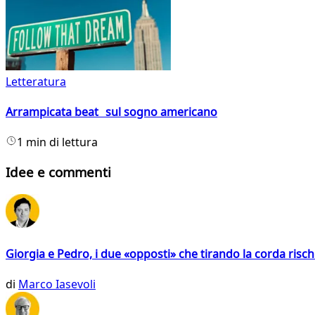
Letteratura
Arrampicata beat sul sogno americano
1 min di lettura
Idee e commenti
Giorgia e Pedro, i due «opposti» che tirando la corda risc
di
Marco Iasevoli