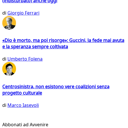
(indisturbato) anche oggi
di
Giorgio Ferrari
«Dio è morto, ma poi risorge»: Guccini, la fede mai avuta
e la speranza sempre coltivata
di
Umberto Folena
Centrosinistra, non esistono vere coalizioni senza
progetto culturale
di
Marco Iasevoli
Abbonati ad Avvenire