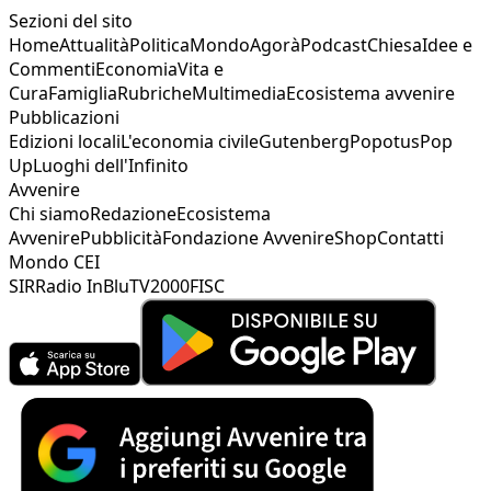
Sezioni del sito
Home
Attualità
Politica
Mondo
Agorà
Podcast
Chiesa
Idee e
Commenti
Economia
Vita e
Cura
Famiglia
Rubriche
Multimedia
Ecosistema avvenire
Pubblicazioni
Edizioni locali
L'economia civile
Gutenberg
Popotus
Pop
Up
Luoghi dell'Infinito
Avvenire
Chi siamo
Redazione
Ecosistema
Avvenire
Pubblicità
Fondazione Avvenire
Shop
Contatti
Mondo CEI
SIR
Radio InBlu
TV2000
FISC