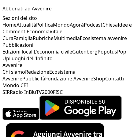
Abbonati ad Avvenire
Sezioni del sito
Home
Attualità
Politica
Mondo
Agorà
Podcast
Chiesa
Idee e
Commenti
Economia
Vita e
Cura
Famiglia
Rubriche
Multimedia
Ecosistema avvenire
Pubblicazioni
Edizioni locali
L'economia civile
Gutenberg
Popotus
Pop
Up
Luoghi dell'Infinito
Avvenire
Chi siamo
Redazione
Ecosistema
Avvenire
Pubblicità
Fondazione Avvenire
Shop
Contatti
Mondo CEI
SIR
Radio InBlu
TV2000
FISC