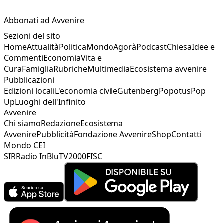
Abbonati ad Avvenire
Sezioni del sito
Home
Attualità
Politica
Mondo
Agorà
Podcast
Chiesa
Idee e
Commenti
Economia
Vita e
Cura
Famiglia
Rubriche
Multimedia
Ecosistema avvenire
Pubblicazioni
Edizioni locali
L'economia civile
Gutenberg
Popotus
Pop
Up
Luoghi dell'Infinito
Avvenire
Chi siamo
Redazione
Ecosistema
Avvenire
Pubblicità
Fondazione Avvenire
Shop
Contatti
Mondo CEI
SIR
Radio InBlu
TV2000
FISC