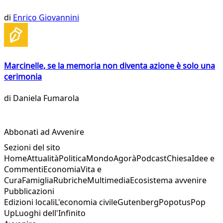
di
Enrico Giovannini
Marcinelle, se la memoria non diventa azione è solo una
cerimonia
di
Daniela Fumarola
Abbonati ad Avvenire
Sezioni del sito
Home
Attualità
Politica
Mondo
Agorà
Podcast
Chiesa
Idee e
Commenti
Economia
Vita e
Cura
Famiglia
Rubriche
Multimedia
Ecosistema avvenire
Pubblicazioni
Edizioni locali
L'economia civile
Gutenberg
Popotus
Pop
Up
Luoghi dell'Infinito