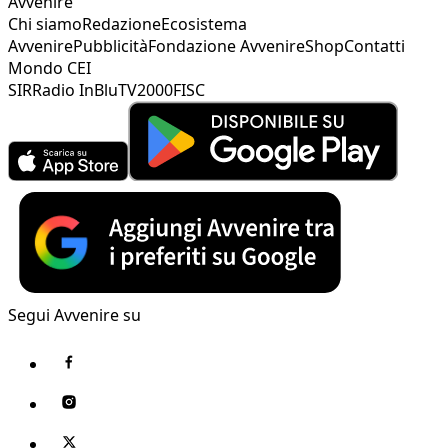
Avvenire
Chi siamo
Redazione
Ecosistema
Avvenire
Pubblicità
Fondazione Avvenire
Shop
Contatti
Mondo CEI
SIR
Radio InBlu
TV2000
FISC
Segui Avvenire su