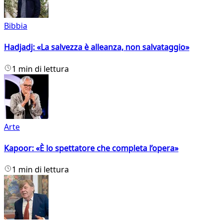
Bibbia
Hadjadj: «La salvezza è alleanza, non salvataggio»
1 min di lettura
Arte
Kapoor: «È lo spettatore che completa l’opera»
1 min di lettura