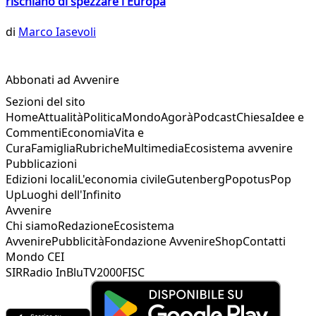
rischiano di spezzare l'Europa
di
Marco Iasevoli
Abbonati ad Avvenire
Sezioni del sito
Home
Attualità
Politica
Mondo
Agorà
Podcast
Chiesa
Idee e
Commenti
Economia
Vita e
Cura
Famiglia
Rubriche
Multimedia
Ecosistema avvenire
Pubblicazioni
Edizioni locali
L'economia civile
Gutenberg
Popotus
Pop
Up
Luoghi dell'Infinito
Avvenire
Chi siamo
Redazione
Ecosistema
Avvenire
Pubblicità
Fondazione Avvenire
Shop
Contatti
Mondo CEI
SIR
Radio InBlu
TV2000
FISC