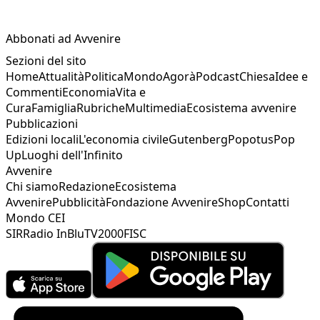
Abbonati ad Avvenire
Sezioni del sito
Home
Attualità
Politica
Mondo
Agorà
Podcast
Chiesa
Idee e
Commenti
Economia
Vita e
Cura
Famiglia
Rubriche
Multimedia
Ecosistema avvenire
Pubblicazioni
Edizioni locali
L'economia civile
Gutenberg
Popotus
Pop
Up
Luoghi dell'Infinito
Avvenire
Chi siamo
Redazione
Ecosistema
Avvenire
Pubblicità
Fondazione Avvenire
Shop
Contatti
Mondo CEI
SIR
Radio InBlu
TV2000
FISC