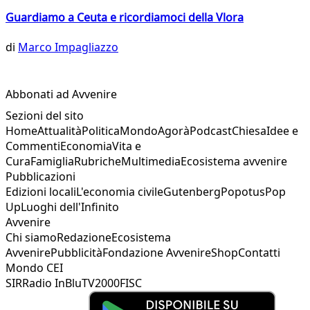
Guardiamo a Ceuta e ricordiamoci della Vlora
di
Marco Impagliazzo
Abbonati ad Avvenire
Sezioni del sito
Home
Attualità
Politica
Mondo
Agorà
Podcast
Chiesa
Idee e
Commenti
Economia
Vita e
Cura
Famiglia
Rubriche
Multimedia
Ecosistema avvenire
Pubblicazioni
Edizioni locali
L'economia civile
Gutenberg
Popotus
Pop
Up
Luoghi dell'Infinito
Avvenire
Chi siamo
Redazione
Ecosistema
Avvenire
Pubblicità
Fondazione Avvenire
Shop
Contatti
Mondo CEI
SIR
Radio InBlu
TV2000
FISC