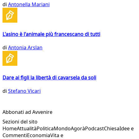
di
Antonella Mariani
L'asino è l'animale più francescano di tutti
di
Antonia Arslan
Dare ai figli la libertà di cavarsela da soli
di
Stefano Vicari
Abbonati ad Avvenire
Sezioni del sito
Home
Attualità
Politica
Mondo
Agorà
Podcast
Chiesa
Idee e
Commenti
Economia
Vita e