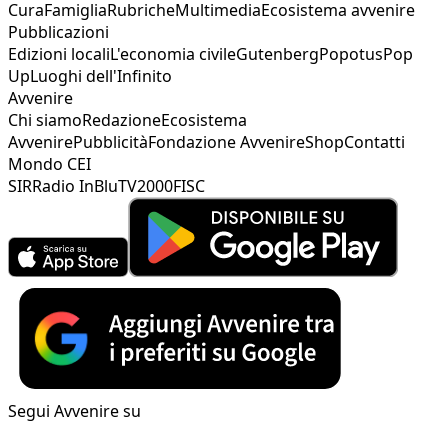
Cura
Famiglia
Rubriche
Multimedia
Ecosistema avvenire
Pubblicazioni
Edizioni locali
L'economia civile
Gutenberg
Popotus
Pop
Up
Luoghi dell'Infinito
Avvenire
Chi siamo
Redazione
Ecosistema
Avvenire
Pubblicità
Fondazione Avvenire
Shop
Contatti
Mondo CEI
SIR
Radio InBlu
TV2000
FISC
Segui Avvenire su