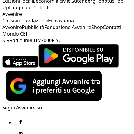
Edizioni locali
L'economia civile
Gutenberg
Popotus
Pop
Up
Luoghi dell'Infinito
Avvenire
Chi siamo
Redazione
Ecosistema
Avvenire
Pubblicità
Fondazione Avvenire
Shop
Contatti
Mondo CEI
SIR
Radio InBlu
TV2000
FISC
Segui Avvenire su