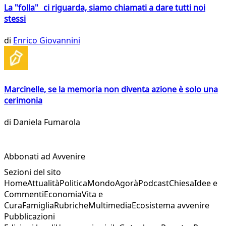
La "folla" ci riguarda, siamo chiamati a dare tutti noi
stessi
di
Enrico Giovannini
Marcinelle, se la memoria non diventa azione è solo una
cerimonia
di
Daniela Fumarola
Abbonati ad Avvenire
Sezioni del sito
Home
Attualità
Politica
Mondo
Agorà
Podcast
Chiesa
Idee e
Commenti
Economia
Vita e
Cura
Famiglia
Rubriche
Multimedia
Ecosistema avvenire
Pubblicazioni