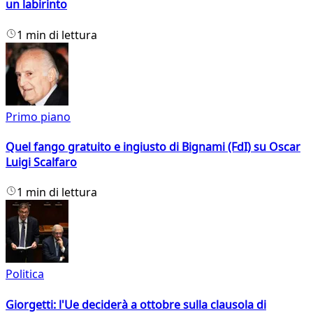
un labirinto
1 min di lettura
Primo piano
Quel fango gratuito e ingiusto di Bignami (FdI) su Oscar
Luigi Scalfaro
1 min di lettura
Politica
Giorgetti: l'Ue deciderà a ottobre sulla clausola di