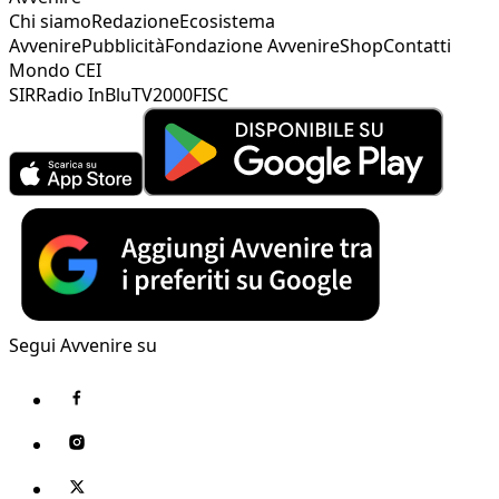
Chi siamo
Redazione
Ecosistema
Avvenire
Pubblicità
Fondazione Avvenire
Shop
Contatti
Mondo CEI
SIR
Radio InBlu
TV2000
FISC
Segui Avvenire su