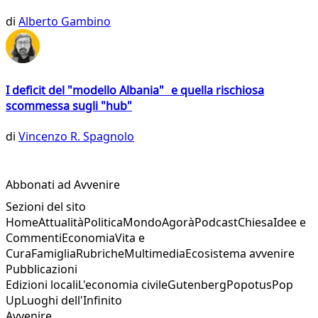
di
Alberto Gambino
I deficit del "modello Albania" e quella rischiosa
scommessa sugli "hub"
di
Vincenzo R. Spagnolo
Abbonati ad Avvenire
Sezioni del sito
Home
Attualità
Politica
Mondo
Agorà
Podcast
Chiesa
Idee e
Commenti
Economia
Vita e
Cura
Famiglia
Rubriche
Multimedia
Ecosistema avvenire
Pubblicazioni
Edizioni locali
L'economia civile
Gutenberg
Popotus
Pop
Up
Luoghi dell'Infinito
Avvenire