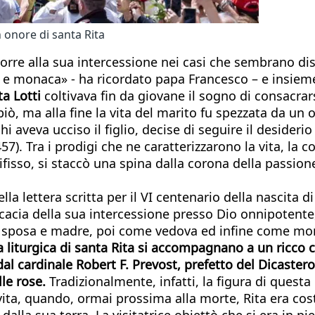
 onore di santa Rita
corre alla sua intercessione nei casi che sembrano dis
e monaca» - ha ricordato papa Francesco – e insieme
ta Lotti
coltivava fin da giovane il sogno di consacra
ò, ma alla fine la vita del marito fu spezzata da un om
hi aveva ucciso il figlio, decise di seguire il desider
7). Tra i prodigi che ne caratterizzarono la vita, la c
fisso, si staccò una spina dalla corona della passione
la lettera scritta per il VI centenario della nascita di
ficacia della sua intercessione presso Dio onnipotent
me sposa e madre, poi come vedova ed infine come mo
liturgica di santa Rita si accompagnano a un ricco cal
 cardinale Robert F. Prevost, prefetto del Dicastero p
lle rose.
Tradizionalmente, infatti, la figura di quest
vita, quando, ormai prossima alla morte, Rita era cost
alla sua terra. La visitatrice obiettò che si era in pie