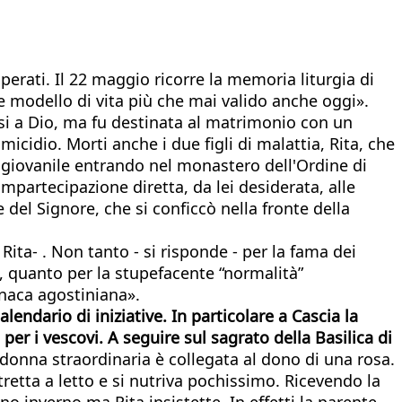
perati. Il 22 maggio ricorre la memoria liturgia di
 modello di vita più che mai valido anche oggi».
rsi a Dio, ma fu destinata al matrimonio con un
icidio. Morti anche i due figli di malattia, Rita, che
io giovanile entrando nel monastero dell'Ordine di
ompartecipazione diretta, da lei desiderata, alle
 del Signore, che si conficcò nella fronte della
 Rita- . Non tanto - si risponde - per la fama dei
e, quanto per la stupefacente “normalità”
naca agostiniana».
endario di iniziative. In particolare a Cascia la
er i vescovi. A seguire sul sagrato della Basilica di
a donna straordinaria è collegata al dono di una rosa.
retta a letto e si nutriva pochissimo. Ricevendo la
no inverno ma Rita insistette. In effetti la parente,