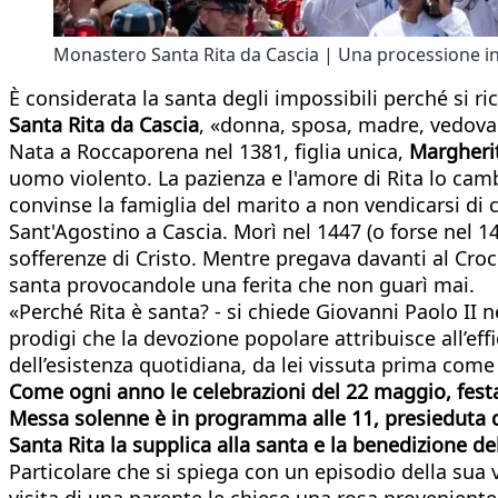
Monastero Santa Rita da Cascia | Una processione in
È considerata la santa degli impossibili perché si ri
Santa Rita da Cascia
, «donna, sposa, madre, vedova 
Nata a Roccaporena nel 1381, figlia unica,
Margheri
uomo violento. La pazienza e l'amore di Rita lo cambi
convinse la famiglia del marito a non vendicarsi di c
Sant'Agostino a Cascia. Morì nel 1447 (o forse nel 145
sofferenze di Cristo. Mentre pregava davanti al Croci
santa provocandole una ferita che non guarì mai.
«Perché Rita è santa? - si chiede Giovanni Paolo II nel
prodigi che la devozione popolare attribuisce all’ef
dell’esistenza quotidiana, da lei vissuta prima co
Come ogni anno le celebrazioni del 22 maggio, festa 
Messa solenne è in programma alle 11, presieduta dal
Santa Rita la supplica alla santa e la benedizione de
Particolare che si spiega con un episodio della sua 
visita di una parente le chiese una rosa proveniente d