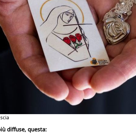
scia
iù diffuse, questa: