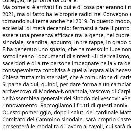
Ma come si è arrivati fin qui e di cosa parleranno i
2021, ma di fatto ha le proprie radici nel Convegno ec
tornando sul tema anche nel 2019. In questo modo, di
ecclesiali di metà decennio: fermarsi a fare il punto 
essere una presenza efficace tra la gente, nel cuore 
sinodale, scandita, appunto, in tre tappe, in grado 
E ha generato uno spazio, che ha messo in luce non 
sottolineano i documenti di sintesi: «Il clericalismo, 
sacerdoti e di altre persone impegnate nella vita del
consapevolezza condivisa è quella legata alla neces
Chiesa “tutta ministeriale”, che è comunione di caris
Si parte da qui, quindi, per dare forma a un cambiam
arcivescovo di Modena-Nonantola, vescovo di Carpi 
dell’Assemblea generale del Sinodo dei vescovi: «Per
rinnovamento. Raccogliamo i frutti di questi anni».
Questo pomeriggio, dopo i saluti del cardinale Matt
Comitato del Cammino sinodale, sarà proprio Castell
presenterà le modalità di lavoro ai tavoli, cui sarà 