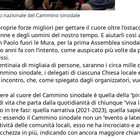
ato nazionale del Cammino sinodale
oprie forze migliori per gettare il cuore oltre l’ostac
nne e degli uomini del nostro tempo. E aiutarli così a 
 Paolo fuori le Mura, per la prima Assemblea sinoda
 anni fa con l’intento, come auspicato più volte da p
ssi.
naia di migliaia di persone, saranno i circa mille de
ino sinodale, i delegati di ciascuna Chiesa locale e
un incontro, che, come spiegato dagli organizzatori, v
ttere al cuore del Cammino sinodale è quella della “p
di vita che parta dalla quotidianità di chiunque “viva
 in tre fasi: quella narrativa (2021-2023), quella sapi
a: essendo il Cammino sinodale non un “evento a later
ività delle comunità locali, esso ne ha incrociato e as
cchezza in più, indicando con ancora maggiore chiarez