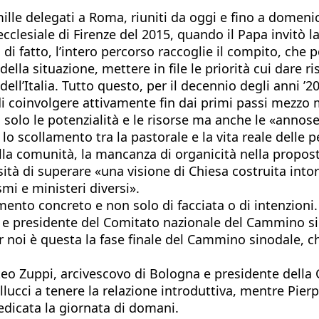
 mille delegati a Roma, riuniti da oggi e fino a dom
clesiale di Firenze del 2015, quando il Papa invitò la 
 fatto, l’intero percorso raccoglie il compito, che p
della situazione, mettere in file le priorità cui dare 
dell’Italia. Tutto questo, per il decennio degli anni ’
di coinvolgere attivamente fin dai primi passi mezzo 
solo le potenzialità e le risorse ma anche le «annose
lo scollamento tra la pastorale e la vita reale delle pe
la comunità, la mancanza di organicità nella proposta 
sità di superare «una visione di Chiesa costruita int
mi e ministeri diversi».
ento concreto e non solo di facciata o di intenzioni.
e presidente del Comitato nazionale del Cammino sin
 noi è questa la fase finale del Cammino sinodale, che
eo Zuppi, arcivescovo di Bologna e presidente della C
ucci a tenere la relazione introduttiva, mentre Pier
dedicata la giornata di domani.