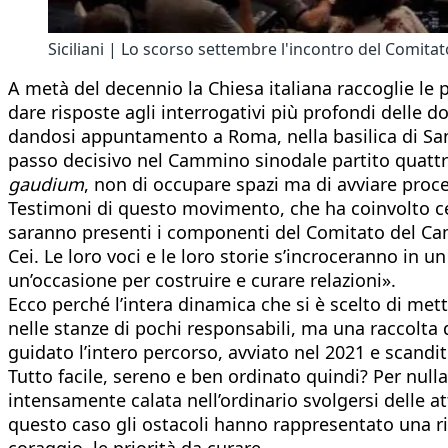
Siciliani | Lo scorso settembre l'incontro del Comit
A metà del decennio la Chiesa italiana raccoglie le pr
dare risposte agli interrogativi più profondi delle do
dandosi appuntamento a Roma, nella basilica di San
passo decisivo nel Cammino sinodale partito quattro
gaudium
, non di occupare spazi ma di avviare proce
Testimoni di questo movimento, che ha coinvolto centi
saranno presenti i componenti del Comitato del Camm
Cei. Le loro voci e le loro storie s’incroceranno in 
un’occasione per costruire e curare relazioni».
Ecco perché l’intera dinamica che si è scelto di me
nelle stanze di pochi responsabili, ma una raccolta 
guidato l’intero percorso, avviato nel 2021 e scandito
Tutto facile, sereno e ben ordinato quindi? Per null
intensamente calata nell’ordinario svolgersi delle att
questo caso gli ostacoli hanno rappresentato una ri
coraggio, le priorità da curare.