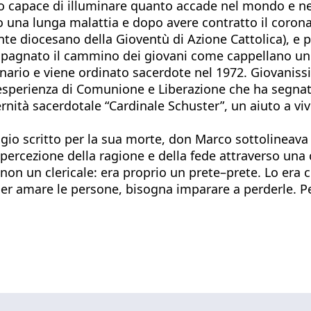
izio capace di illuminare quanto accade nel mondo e 
 una lunga malattia e dopo avere contratto il corona
te diocesano della Gioventù di Azione Cattolica), e p
mpagnato il cammino dei giovani come cappellano uni
minario e viene ordinato sacerdote nel 1972. Giovanis
esperienza di Comunione e Liberazione che ha segnato
ernità sacerdotale “Cardinale Schuster”, un aiuto a vive
ggio scritto per la sua morte, don Marco sottolineava 
 percezione della ragione e della fede attraverso una
non un clericale: era proprio un prete–prete. Lo era c
er amare le persone, bisogna imparare a perderle. Pe