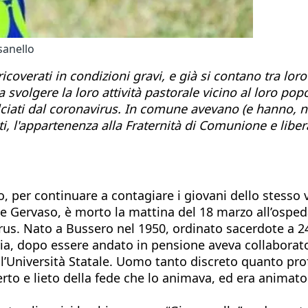
sanello
ricoverati in condizioni gravi, e già si contano tra lor
 svolgere la loro attività pastorale vicino al loro popo
 falciati dal coronavirus. In comune avevano (e hanno,
i, l'appartenenza alla Fraternità di Comunione e liber
o, per continuare a contagiare i giovani dello stesso 
e Gervaso, è morto la mattina del 18 marzo all’osped
irus. Nato a Bussero nel 1950, ordinato sacerdote a 2
ria, dopo essere andato in pensione aveva collaborato
ll’Università Statale. Uomo tanto discreto quanto pro
rto e lieto della fede che lo animava, ed era animator