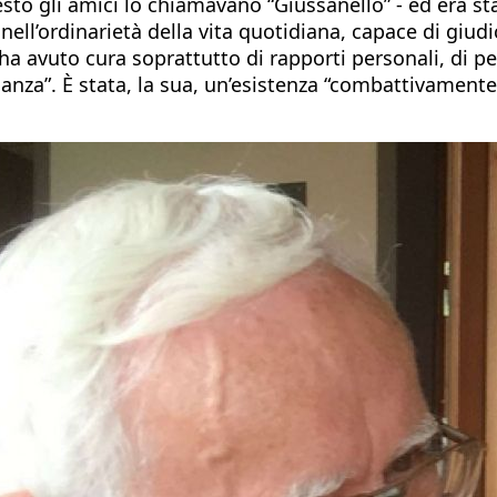
sto gli amici lo chiamavano “Giussanello” - ed era s
l’ordinarietà della vita quotidiana, capace di giudic
a avuto cura soprattutto di rapporti personali, di per
nza”. È stata, la sua, un’esistenza “combattivamente