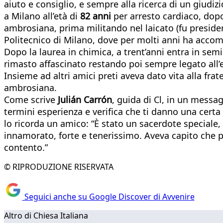
aiuto e consiglio, e sempre alla ricerca di un giud
a Milano all’età di
82 anni
per arresto cardiaco, dopo
ambrosiana, prima militando nel laicato (fu presiden
Politecnico di Milano, dove per molti anni ha acco
Dopo la laurea in chimica, a trent’anni entra in se
rimasto affascinato restando poi sempre legato all’
Insieme ad altri amici preti aveva dato vita alla frat
ambrosiana.
Come scrive
Julián Carrón
, guida di Cl, in un messa
termini esperienza e verifica che ti danno una certa
lo ricorda un amico: “È stato un sacerdote speciale, 
innamorato, forte e tenerissimo. Aveva capito che p
contento.”
© RIPRODUZIONE RISERVATA
Seguici anche su Google Discover di Avvenire
Altro di Chiesa Italiana