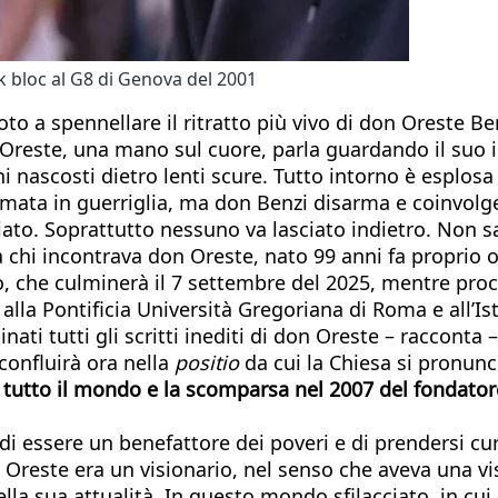
ck bloc al G8 di Genova del 2001
oto a spennellare il ritratto più vivo di don Oreste B
 Oreste, una mano sul cuore, parla guardando il suo 
i nascosti dietro lenti scure. Tutto intorno è esplosa
mata in guerriglia, ma don Benzi disarma e coinvolge 
iato. Soprattutto nessuno va lasciato indietro. Non 
 chi incontrava don Oreste, nato 99 anni fa proprio o
o, che culminerà il 7 settembre del 2025, mentre proce
alla Pontificia Università Gregoriana di Roma e all’Ist
ati tutti gli scritti inediti di don Oreste – racconta 
onfluirà ora nella
positio
da cui la Chiesa si pronunce
tutto il mondo e la scomparsa nel 2007 del fondatore 
 di essere un benefattore dei poveri e di prendersi cu
on Oreste era un visionario, nel senso che aveva una v
ella sua attualità. In questo mondo sfilacciato, in cu