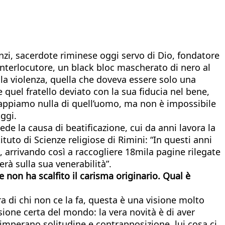
enzi, sacerdote riminese oggi servo di Dio, fondatore
interlocutore, un black bloc mascherato di nero al
 la violenza, quella che doveva essere solo una
quel fratello deviato con la sua fiducia nel bene,
sappiamo nulla di quell’uomo, ma non è impossibile
ggi.
de la causa di beatificazione, cui da anni lavora la
ituto di Scienze religiose di Rimini: “In questi anni
–, arrivando così a raccogliere 18mila pagine rilegate
rà sulla sua venerabilità”.
non ha scalfito il carisma originario. Qual è
ra di chi non ce la fa, questa è una visione molto
isione certa del mondo: la vera novità è di aver
i imperano solitudine e contrapposizione, lui cosa ci