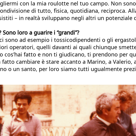
gliermi con la mia roulotte nel tuo campo. Non sono p
ondivisione di tutto, fisica, quotidiana, reciproca. All
sistiti – in realtà sviluppano negli altri un potenziale
 Sono loro a guarire i “grandi”?
ci sono ad esempio i tossicodipendenti o gli ergasto
iori operatori, quelli davanti ai quali chiunque smette
 cos’hai fatto e non ti giudicano, ti prendono per que
fatto cambiare è stare accanto a Marino, a Valerio, a F
lano o un santo, per loro siamo tutti ugualmente prez