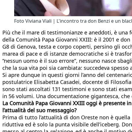
Foto Viviana Viali | L'incontro tra don Benzi e un bla
Più che il mare di testimonianze e aneddoti, è una f
della Comunità Papa Giovanni XXIII: è il 2001 e don
G8 di Genova, testa e corpo coperti, persino gli occh
marea di pace e di istanze democratiche si è trasfor
“nessun uomo è il suo errore”, nessuno nasce sbagl
che la sua vita poi sia cambiata: succedeva spesso a
Si apre dunque in questi giorni l’anno del centenari
postulatrice Elisabetta Casadei, docente di Filosofia 
sono stati ascoltati 131 testimoni e sono stati esamin
in 56 volumi. Una documentazione gigantesca, che c
La Comunità Papa Giovanni XXIII oggi è presente in 
l’attualità del suo messaggio?
Prima di tutto l’attualità di don Oreste non è quella
riduttiva ed è solo la punta visibile dell’iceberg. D
messo al centro la
relazione
, ed è anche il motivo d