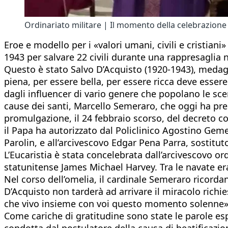
Ordinariato militare | Il momento della celebrazione 
Eroe e modello per i «valori umani, civili e cristian
1943 per salvare 22 civili durante una rappresaglia na
Questo è stato Salvo D’Acquisto (1920-1943), medagli
piena, per essere bella, per essere ricca deve essere
dagli influencer di vario genere che popolano le sc
cause dei santi, Marcello Semeraro, che oggi ha pre
promulgazione, il 24 febbraio scorso, del decreto con
il Papa ha autorizzato dal Policlinico Agostino Gemel
Parolin, e all’arcivescovo Edgar Pena Parra, sostituto 
L’Eucaristia è stata concelebrata dall’arcivescovo ordi
statunitense James Michael Harvey. Tra le navate er
Nel corso dell’omelia, il cardinale Semeraro ricord
D’Acquisto non tarderà ad arrivare il miracolo rich
che vivo insieme con voi questo momento solenne»
Come cariche di gratitudine sono state le parole esp
condotta dal postulatore della causa di beatificazio