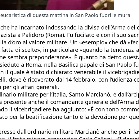
eucaristica di questa mattina in San Paolo fuori le mura
i» che ha incarnato indossando la divisa dell’Arma dei
zista a Palidoro (Roma). Fu fucilato e con il suo sacri
a d’oro al valore militare. Un «esempio» che dà «feco
 fatta di scelte», in particolare «quando la tendenza 
ene sembra preponderante». È quanto ha detto questa 
sieduto a Roma, nella Basilica papale di San Paolo fu
 il quale è stato dichiarato venerabile il vicebrigadi
li, dove è ricoverato dal 14 febbraio, con l’udienza c
per gli affari generali.
nario militare per l’Italia, Santo Marcianò, e dall’arc
a presente anche il comandante generale dell’Arma de
ando il vicebrigadiere ha aggiunto: «È con tono comm
iesto per la beatificazione tanto è la devozione per
.
resse dall’ordinario militare Marcianò anche per il l
ne, il frate minore cappuccino Carlo Calloni. «Il decr