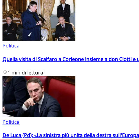
Politica
Quella visita di Scalfaro a Corleone insieme a don Ciotti e u
1 min di lettura
Politica
De Luca (Pd): «La sinistra più unita della destra sull'Europ