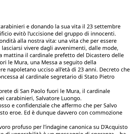
 carabinieri e donando la sua vita il 23 settembre
ficio evitò l’uccisione del gruppo di innocenti.
ndità alla nostra vita: una vita che per essere
a lasciarsi vivere dagli avvenimenti, dalle mode,
mattina il cardinale prefetto del Dicastero delle
ori le Mura, una Messa a seguito della
ere napoletano ucciso all’età di 23 anni. Decreto che
oncessa al cardinale segretario di Stato Pietro
iprete di San Paolo fuori le Mura, il cardinale
i carabinieri, Salvatore Luongo.
osso e confidenziale che affermo che per Salvo
 questo eroe. Ed è dunque davvero con commozione
avoro profuso per l’indagine canonica su D’Acquisto
eto di venerabilità è un messaggio di speranza – ha