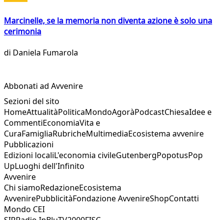
Marcinelle, se la memoria non diventa azione è solo una
cerimonia
di
Daniela Fumarola
Abbonati ad Avvenire
Sezioni del sito
Home
Attualità
Politica
Mondo
Agorà
Podcast
Chiesa
Idee e
Commenti
Economia
Vita e
Cura
Famiglia
Rubriche
Multimedia
Ecosistema avvenire
Pubblicazioni
Edizioni locali
L'economia civile
Gutenberg
Popotus
Pop
Up
Luoghi dell'Infinito
Avvenire
Chi siamo
Redazione
Ecosistema
Avvenire
Pubblicità
Fondazione Avvenire
Shop
Contatti
Mondo CEI
SIR
Radio InBlu
TV2000
FISC