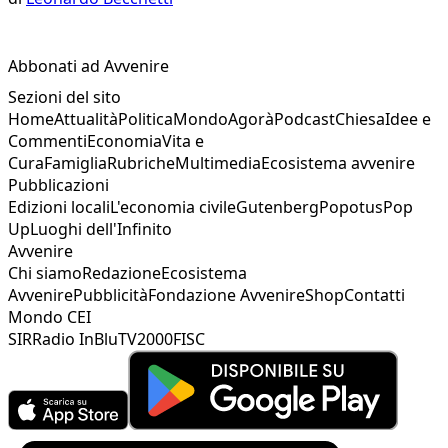
Abbonati ad Avvenire
Sezioni del sito
Home
Attualità
Politica
Mondo
Agorà
Podcast
Chiesa
Idee e
Commenti
Economia
Vita e
Cura
Famiglia
Rubriche
Multimedia
Ecosistema avvenire
Pubblicazioni
Edizioni locali
L'economia civile
Gutenberg
Popotus
Pop
Up
Luoghi dell'Infinito
Avvenire
Chi siamo
Redazione
Ecosistema
Avvenire
Pubblicità
Fondazione Avvenire
Shop
Contatti
Mondo CEI
SIR
Radio InBlu
TV2000
FISC