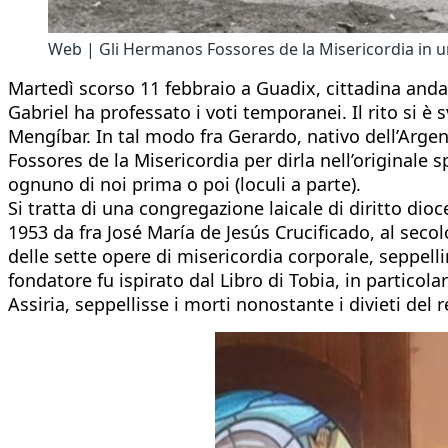
Web | Gli Hermanos Fossores de la Misericordia in u
Martedì scorso 11 febbraio a Guadix, cittadina andal
Gabriel ha professato i voti temporanei. Il rito si è
Mengíbar. In tal modo fra Gerardo, nativo dell’Argen
Fossores de la Misericordia per dirla nell’originale s
ognuno di noi prima o poi (loculi a parte).
Si tratta di una congregazione laicale di diritto di
1953 da fra José María de Jesús Crucificado, al seco
delle sette opere di misericordia corporale, seppellire
fondatore fu ispirato dal Libro di Tobia, in particola
Assiria, seppellisse i morti nonostante i divieti del 