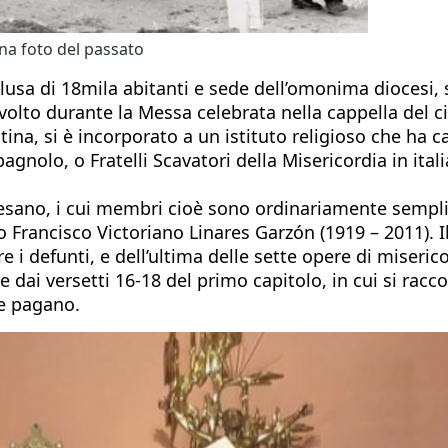
na foto del passato
usa di 18mila abitanti e sede dell’omonima diocesi, s
 svolto durante la Messa celebrata nella cappella del
tina, si è incorporato a un istituto religioso che ha 
pagnolo, o Fratelli Scavatori della Misericordia in ita
ocesano, i cui membri cioè sono ordinariamente semplic
lo Francisco Victoriano Linares Garzón (1919 – 2011).
 i defunti, e dell’ultima delle sette opere di misericord
re dai versetti 16-18 del primo capitolo, in cui si rac
re pagano.