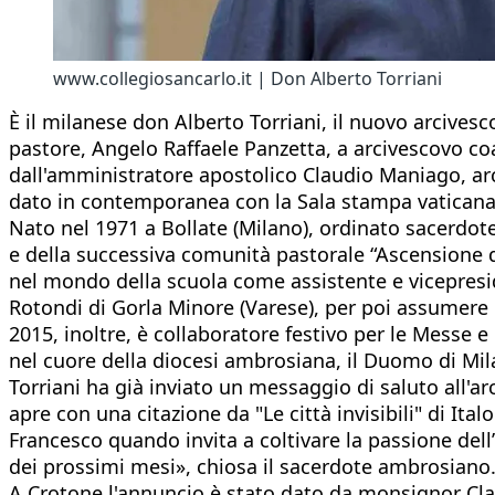
www.collegiosancarlo.it | Don Alberto Torriani
È il milanese don Alberto Torriani, il nuovo arcive
pastore, Angelo Raffaele Panzetta, a arcivescovo co
dall'amministratore apostolico Claudio Maniago, arci
dato in contemporanea con la Sala stampa vaticana 
Nato nel 1971 a Bollate (Milano), ordinato sacerdote
e della successiva comunità pastorale “Ascensione de
nel mondo della scuola come assistente e vicepresid
Rotondi di Gorla Minore (Varese), per poi assumere l’
2015, inoltre, è collaboratore festivo per le Messe 
nel cuore della diocesi ambrosiana, il Duomo di Mil
Torriani ha già inviato un messaggio di saluto all'a
apre con una citazione da "Le città invisibili" di Ita
Francesco quando invita a coltivare la passione dell
dei prossimi mesi», chiosa il sacerdote ambrosiano
A Crotone l'annuncio è stato dato da monsignor Clau