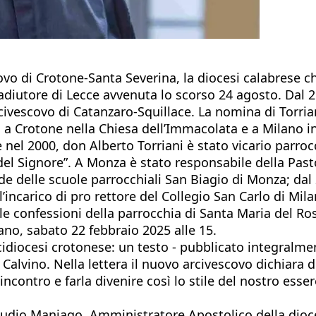
scovo di Crotone-Santa Severina, la diocesi calabrese
adiutore di Lecce avvenuta lo scorso 24 agosto. Dal 2
vescovo di Catanzaro-Squillace. La nomina di Torrian
a Crotone nella Chiesa dell’Immacolata e a Milano in
 nel 2000, don Alberto Torriani è stato vicario parroc
l Signore”. A Monza è stato responsabile della Pastor
e delle scuole parrocchiali San Biagio di Monza; dal 
incarico di pro rettore del Collegio San Carlo di Milan
e le confessioni della parrocchia di Santa Maria del R
ano, sabato 22 febbraio 2025 alle 15.
rcidiocesi crotonese: un testo - pubblicato integralm
lo Calvino. Nella lettera il nuovo arcivescovo dichiara 
’incontro e farla divenire così lo stile del nostro es
.
dio Maniago, Amministratore Apostolico della diocesi