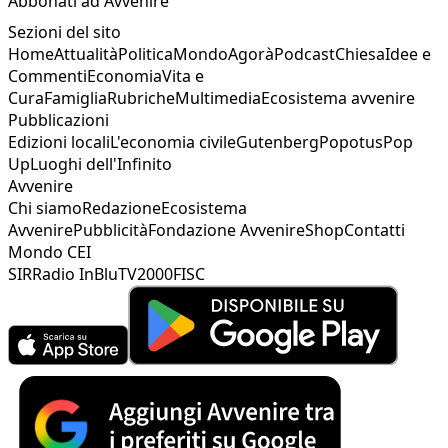
Abbonati ad Avvenire
Sezioni del sito
Home
Attualità
Politica
Mondo
Agorà
Podcast
Chiesa
Idee e
Commenti
Economia
Vita e
Cura
Famiglia
Rubriche
Multimedia
Ecosistema avvenire
Pubblicazioni
Edizioni locali
L'economia civile
Gutenberg
Popotus
Pop
Up
Luoghi dell'Infinito
Avvenire
Chi siamo
Redazione
Ecosistema
Avvenire
Pubblicità
Fondazione Avvenire
Shop
Contatti
Mondo CEI
SIR
Radio InBlu
TV2000
FISC