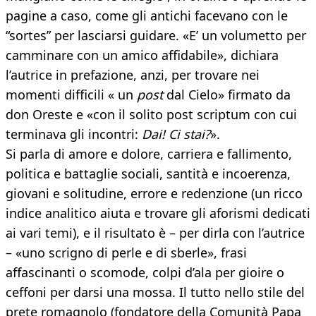
pagine a caso, come gli antichi facevano con le
“sortes” per lasciarsi guidare. «E’ un volumetto per
camminare con un amico affidabile», dichiara
l’autrice in prefazione, anzi, per trovare nei
momenti difficili « un
post
dal Cielo» firmato da
don Oreste e «con il solito post scriptum con cui
terminava gli incontri:
Dai! Ci stai?
».
Si parla di amore e dolore, carriera e fallimento,
politica e battaglie sociali, santità e incoerenza,
giovani e solitudine, errore e redenzione (un ricco
indice analitico aiuta e trovare gli aforismi dedicati
ai vari temi), e il risultato è – per dirla con l’autrice
– «uno scrigno di perle e di sberle», frasi
affascinanti o scomode, colpi d’ala per gioire o
ceffoni per darsi una mossa. Il tutto nello stile del
prete romagnolo (fondatore della Comunità Papa