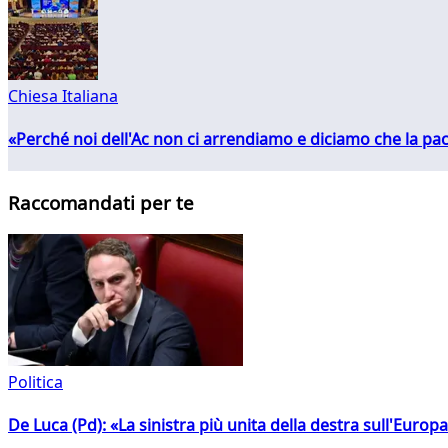
Chiesa Italiana
«Perché noi dell'Ac non ci arrendiamo e diciamo che la pac
Raccomandati per te
Politica
De Luca (Pd): «La sinistra più unita della destra sull'Europ