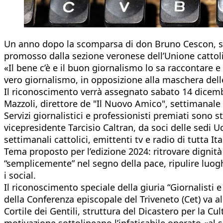
Un anno dopo la scomparsa di don Bruno Cescon, suo
promosso dalla sezione veronese dell’Unione cattoli
«Il bene c’è e il buon giornalismo lo sa raccontare e 
vero giornalismo, in opposizione alla maschera dell
Il riconoscimento verrà assegnato sabato 14 dicembr
Mazzoli, direttore de "Il Nuovo Amico", settimanale
Servizi giornalistici e professionisti premiati sono s
vicepresidente Tarcisio Caltran, da soci delle sedi U
settimanali cattolici, emittenti tv e radio di tutta Ita
Tema proposto per l’edizione 2024: ritrovare dignità 
“semplicemente” nel segno della pace, ripulire luoghi
i social.
Il riconoscimento speciale della giuria “Giornalisti e
della Conferenza episcopale del Triveneto (Cet) va a
Cortile dei Gentili, struttura del Dicastero per la Cul
motivazione sottolineano l’infaticabile operato «al s