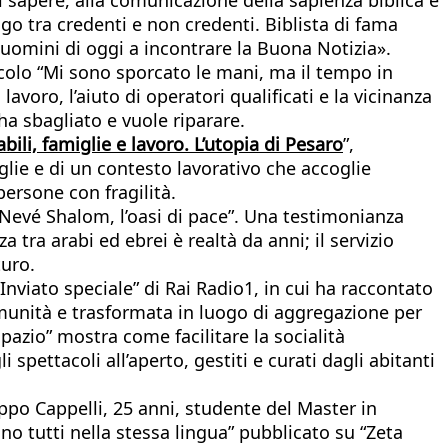
ogo tra credenti e non credenti. Biblista di fama
i uomini di oggi a incontrare la Buona Notizia».
icolo “Mi sono sporcato le mani, ma il tempo in
avoro, l’aiuto di operatori qualificati e la vicinanza
ha sbagliato e vuole riparare.
bili, famiglie e lavoro. L’utopia di Pesaro
”,
iglie e di un contesto lavorativo che accoglie
persone con fragilità.
 “Nevé Shalom, l’oasi di pace”. Una testimonianza
tra arabi ed ebrei è realtà da anni; il servizio
turo.
Inviato speciale” di Rai Radio1, in cui ha raccontato
omunità e trasformata in luogo di aggregazione per
spazio” mostra come facilitare la socialità
pettacoli all’aperto, gestiti e curati dagli abitanti
ippo Cappelli, 25 anni, studente del Master in
no tutti nella stessa lingua” pubblicato su “Zeta