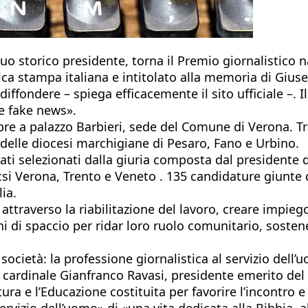
 storico presidente, torna il Premio giornalistico n
ca stampa italiana e intitolato alla memoria di Gius
diffondere – spiega efficacemente il sito ufficiale –. 
e fake news».
e a palazzo Barbieri, sede del Comune di Verona. Tra 
 delle diocesi marchigiane di Pesaro, Fano e Urbino.
tati selezionati dalla giuria composta dal presidente d
csi Verona, Trento e Veneto . 135 candidature giunte da
lia.
attraverso la riabilitazione del lavoro, creare impieg
 di spaccio per ridar loro ruolo comunitario, sostener
 società: la professione giornalistica al servizio dell
l cardinale Gianfranco Ravasi, presidente emerito del 
tura e l’Educazione costituita per favorire l’incontro e
ervizio dell’uomo» di «una vita dedicata alla Bibbia, 