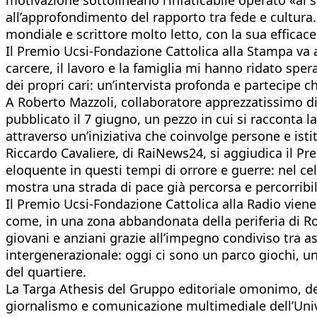
all’approfondimento del rapporto tra fede e cultura. I
mondiale e scrittore molto letto, con la sua efficac
Il Premio Ucsi-Fondazione Cattolica alla Stampa va a
carcere, il lavoro e la famiglia mi hanno ridato spera
dei propri cari: un’intervista profonda e partecipe c
A Roberto Mazzoli, collaboratore apprezzatissimo di
pubblicato il 7 giugno, un pezzo in cui si racconta la
attraverso un’iniziativa che coinvolge persone e isti
Riccardo Cavaliere, di RaiNews24, si aggiudica il Pr
eloquente in questi tempi di orrore e guerre: nel cel
mostra una strada di pace già percorsa e percorribil
Il Premio Ucsi-Fondazione Cattolica alla Radio viene
come, in una zona abbandonata della periferia di Ro
giovani e anziani grazie all’impegno condiviso tra ass
intergenerazionale: oggi ci sono un parco giochi, un 
del quartiere.
La Targa Athesis del Gruppo editoriale omonimo, dedi
giornalismo e comunicazione multimediale dell’Univer