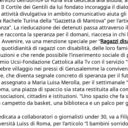
l Cortile dei Gentili da lui fondato incoraggia il dial
e attività divulgativa in ambito comunicativo aiuta gl
 Rachele Turina della “Gazzetta di Mantova” per l’art
nza”. La rieducazione dei detenuti passa attraverso il l
he racconta la speranza per il domani, riaccesa in chi 
 Avvenire, va una menzione speciale per “
Ragazzi disa
 quotidianità di ragazzi con disabilità, delle loro fam
tuzioni e che rende possibile l’inserimento sociale di 
emio Ucsi-Fondazione Cattolica alla Tv con il servizio
ebre villaggio nei pressi di Gerusalemme la convivenza 
e, che diventa segnale concreto di speranza per il fu
 assegnato a Maria Luisa Merolla, per il settimanale “
ma, una piazza di spaccio sia stata restituita alla c
ociazioni, cittadini e istituzioni. “Uno spazio che fa 
campetto da basket, una biblioteca e un palco per gli s
cata a collaboratori o giornalisti under 30, va a Fil
sità Luiss di Roma, per l’articolo “I bambini sorrido