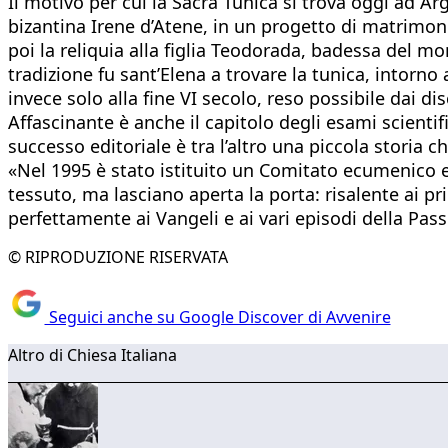
Il motivo per cui la Sacra Tunica si trova oggi ad A
bizantina Irene d’Atene, in un progetto di matrimon
poi la reliquia alla figlia Teodorada, badessa del m
tradizione fu sant’Elena a trovare la tunica, intorno
invece solo alla fine VI secolo, reso possibile dai di
Affascinante è anche il capitolo degli esami scientifi
successo editoriale è tra l’altro una piccola storia c
«Nel 1995 è stato istituito un Comitato ecumenico e s
tessuto, ma lasciano aperta la porta: risalente ai pr
perfettamente ai Vangeli e ai vari episodi della Pas
© RIPRODUZIONE RISERVATA
Seguici anche su Google Discover di Avvenire
Altro di Chiesa Italiana