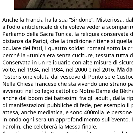
Anche la Francia ha la sua “Sindone”. Misteriosa, dal
all’odio anticlericale di chi voleva vederla scompari
Parliamo della Sacra Tunica, la reliquia conservata d
distanza da Parigi, che la tradizione ritiene si que
oculare dei fatti, i quattro soldati romani sotto la c
perché la «tunica era senza cuciture, tessuta tutta 
Conservata in un reliquario con alte misure di sicur
volte, nel 1934, nel 1984, nel 2000 e nel 2016.
Ma da 
l’ostensione voluta dal vescovo di Pontoise e Custo
Nella Chiesa francese che sta vivendo uno strano pas
avvenuti nel collegio cattolico Notre-Dame de Bétha
anche dal boom dei battesimi fra gli adulti, dalla ri
di manifestazioni pubbliche di fede, per esempio il 
attesa, anche mediatica, e sono 400mila le persone at
in onda ogni sera un approfondimento sull’evento. Pa
Parolin, che celebrerà la Messa finale.