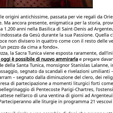
le origini antichissime, passata per vie regali da Orie
re. Ma ancora presente, enigmatica per la storia, prov
a 1.200 anni nella Basilica di Saint-Denis ad Argenteu
lla indossata da Gesù durante la sua Passione. Quella
roce non divisero in quattro come con il resto delle ve
d’un pezzo da cima a fondo».
ezza, la Sacra Tunica viene esposta raramente, dall’in
oggi è possibile di nuovo ammirarla
e pregare davant
de della Santa Tunica, monsignor Stanislas Lalanne, i
saggio, segnato da scandali e rivelazioni umilianti –
rram – segnato dalla diminuzione del clero, dei reli
presa di partecipazione a momenti liturgici forti come
pellegrinaggio di Pentecoste Parigi-Chartres, l’osten
tese nell’arco di una ventina di giorni ad Argenteuil.
rteciperanno alle liturgie in programma 21 vescovi e 