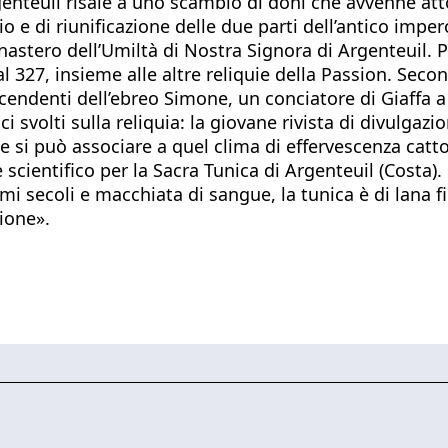
rgenteuil risale a uno scambio di doni che avvenne att
io e di riunificazione delle due parti dell’antico i
onastero dell’Umiltà di Nostra Signora di Argenteuil.
 al 327, insieme alle altre reliquie della Passion. Sec
scendenti dell’ebreo Simone, un conciatore di Giaffa a 
ci svolti sulla reliquia: la giovane rivista di divulgaz
he si può associare a quel clima di effervescenza cattol
cientifico per la Sacra Tunica di Argenteuil (Costa). 
imi secoli e macchiata di sangue, la tunica è di lana 
sione».