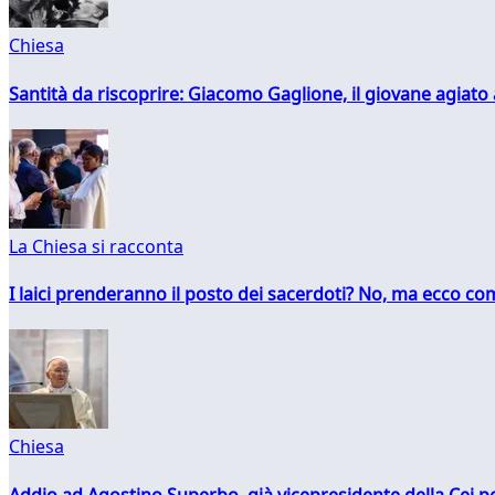
Chiesa
Santità da riscoprire: Giacomo Gaglione, il giovane agiato
La Chiesa si racconta
I laici prenderanno il posto dei sacerdoti? No, ma ecco co
Chiesa
Addio ad Agostino Superbo, già vicepresidente della Cei pe