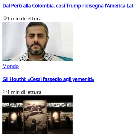
Dal Perù alla Colombia, così Trump ridisegna l'America Lat
1 min di lettura
Mondo
Gli Houthi: «Cessi l’assedio agli yemeniti»
1 min di lettura