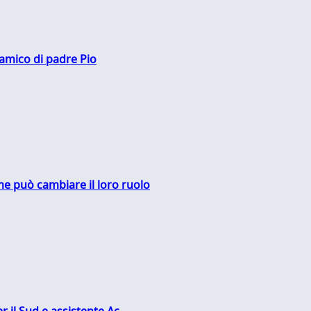
 amico di padre Pio
me può cambiare il loro ruolo
r il Sud e assistente Ac