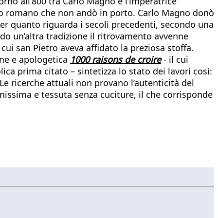
orno all’800 tra Carlo Magno e l’imperatrice
mpero romano che non andò in porto. Carlo Magno donò
 Per quanto riguarda i secoli precedenti, secondo una
ondo un’altra tradizione il ritrovamento avvenne
cui san Pietro aveva affidato la preziosa stoffa.
ione e apologetica
1000 raisons de croire
- il cui
ica prima citato – sintetizza lo stato dei lavori così:
Le ricerche attuali non provano l’autenticità del
finissima e tessuta senza cuciture, il che corrisponde