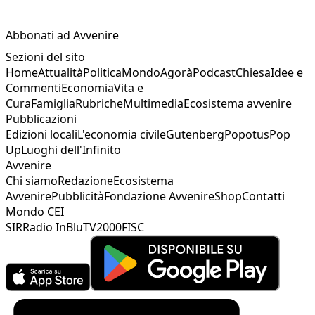
Abbonati ad Avvenire
Sezioni del sito
Home
Attualità
Politica
Mondo
Agorà
Podcast
Chiesa
Idee e
Commenti
Economia
Vita e
Cura
Famiglia
Rubriche
Multimedia
Ecosistema avvenire
Pubblicazioni
Edizioni locali
L'economia civile
Gutenberg
Popotus
Pop
Up
Luoghi dell'Infinito
Avvenire
Chi siamo
Redazione
Ecosistema
Avvenire
Pubblicità
Fondazione Avvenire
Shop
Contatti
Mondo CEI
SIR
Radio InBlu
TV2000
FISC