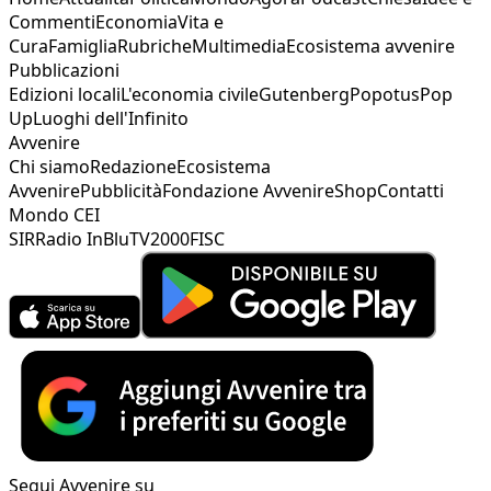
Commenti
Economia
Vita e
Cura
Famiglia
Rubriche
Multimedia
Ecosistema avvenire
Pubblicazioni
Edizioni locali
L'economia civile
Gutenberg
Popotus
Pop
Up
Luoghi dell'Infinito
Avvenire
Chi siamo
Redazione
Ecosistema
Avvenire
Pubblicità
Fondazione Avvenire
Shop
Contatti
Mondo CEI
SIR
Radio InBlu
TV2000
FISC
Segui Avvenire su