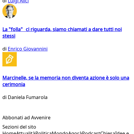
di
Luigi Alici
La "folla" ci riguarda, siamo chiamati a dare tutti noi
stessi
di
Enrico Giovannini
Marcinelle, se la memoria non diventa azione è solo una
cerimonia
di
Daniela Fumarola
Abbonati ad Avvenire
Sezioni del sito
Home
Attualità
Politica
Mondo
Agorà
Podcast
Chiesa
Idee e