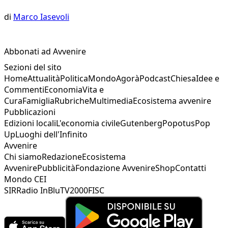
di
Marco Iasevoli
Abbonati ad Avvenire
Sezioni del sito
Home
Attualità
Politica
Mondo
Agorà
Podcast
Chiesa
Idee e
Commenti
Economia
Vita e
Cura
Famiglia
Rubriche
Multimedia
Ecosistema avvenire
Pubblicazioni
Edizioni locali
L'economia civile
Gutenberg
Popotus
Pop
Up
Luoghi dell'Infinito
Avvenire
Chi siamo
Redazione
Ecosistema
Avvenire
Pubblicità
Fondazione Avvenire
Shop
Contatti
Mondo CEI
SIR
Radio InBlu
TV2000
FISC