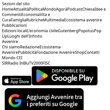
Sezioni del sito
Home
Attualità
Politica
Mondo
Agorà
Podcast
Chiesa
Idee e
Commenti
Economia
Vita e
Cura
Famiglia
Rubriche
Multimedia
Ecosistema avvenire
Pubblicazioni
Edizioni locali
L'economia civile
Gutenberg
Popotus
Pop
Up
Luoghi dell'Infinito
Avvenire
Chi siamo
Redazione
Ecosistema
Avvenire
Pubblicità
Fondazione Avvenire
Shop
Contatti
Mondo CEI
SIR
Radio InBlu
TV2000
FISC