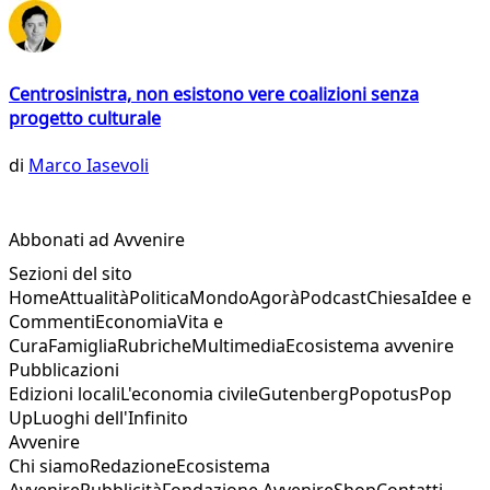
Centrosinistra, non esistono vere coalizioni senza
progetto culturale
di
Marco Iasevoli
Abbonati ad Avvenire
Sezioni del sito
Home
Attualità
Politica
Mondo
Agorà
Podcast
Chiesa
Idee e
Commenti
Economia
Vita e
Cura
Famiglia
Rubriche
Multimedia
Ecosistema avvenire
Pubblicazioni
Edizioni locali
L'economia civile
Gutenberg
Popotus
Pop
Up
Luoghi dell'Infinito
Avvenire
Chi siamo
Redazione
Ecosistema
Avvenire
Pubblicità
Fondazione Avvenire
Shop
Contatti