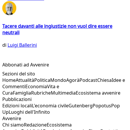
Tacere davanti alle ingiustizie non vuol dire essere
neutrali
di
Luigi Ballerini
Abbonati ad Avvenire
Sezioni del sito
Home
Attualità
Politica
Mondo
Agorà
Podcast
Chiesa
Idee e
Commenti
Economia
Vita e
Cura
Famiglia
Rubriche
Multimedia
Ecosistema avvenire
Pubblicazioni
Edizioni locali
L'economia civile
Gutenberg
Popotus
Pop
Up
Luoghi dell'Infinito
Avvenire
Chi siamo
Redazione
Ecosistema