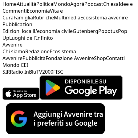
Home
Attualità
Politica
Mondo
Agorà
Podcast
Chiesa
Idee e
Commenti
Economia
Vita e
Cura
Famiglia
Rubriche
Multimedia
Ecosistema avvenire
Pubblicazioni
Edizioni locali
L'economia civile
Gutenberg
Popotus
Pop
Up
Luoghi dell'Infinito
Avvenire
Chi siamo
Redazione
Ecosistema
Avvenire
Pubblicità
Fondazione Avvenire
Shop
Contatti
Mondo CEI
SIR
Radio InBlu
TV2000
FISC