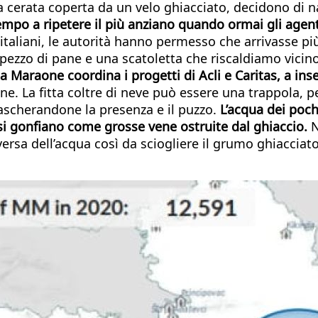
tela cerata coperta da un velo ghiacciato, decidono di 
tempo a ripetere il più anziano quando ormai gli age
italiani, le autorità hanno permesso che arrivasse più
pezzo di pane e una scatoletta che riscaldiamo vicino
ia Maraone coordina i progetti di Acli e Caritas, a ins
 La fitta coltre di neve può essere una trappola, per 
ascherandone la presenza e il puzzo.
L’acqua dei pochi
si gonfiano come grosse vene ostruite dal ghiaccio.
N
versa dell’acqua così da sciogliere il grumo ghiacciat