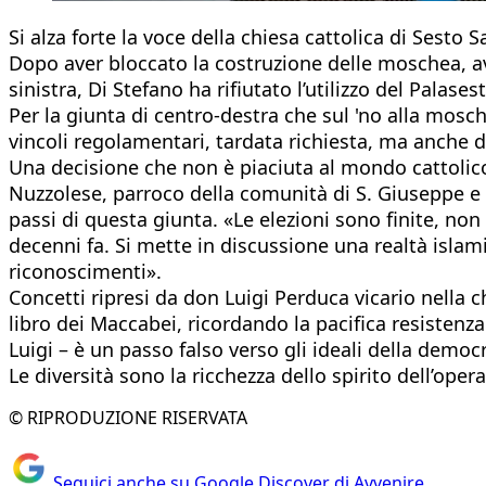
Si alza forte la voce della chiesa cattolica di Sesto
Dopo aver bloccato la costruzione delle moschea, aver
sinistra, Di Stefano ha rifiutato l’utilizzo del Palase
Per la giunta di centro-destra che sul 'no alla mosche
vincoli regolamentari, tardata richiesta, ma anche 
Una decisione che non è piaciuta al mondo cattolic
Nuzzolese, parroco della comunità di S. Giuseppe e 
passi di questa giunta. «Le elezioni sono finite, non
decenni fa. Si mette in discussione una realtà islam
riconoscimenti».
Concetti ripresi da don Luigi Perduca vicario nella
libro dei Maccabei, ricordando la pacifica resistenza
Luigi – è un passo falso verso gli ideali della democr
Le diversità sono la ricchezza dello spirito dell’opera
© RIPRODUZIONE RISERVATA
Seguici anche su Google Discover di Avvenire