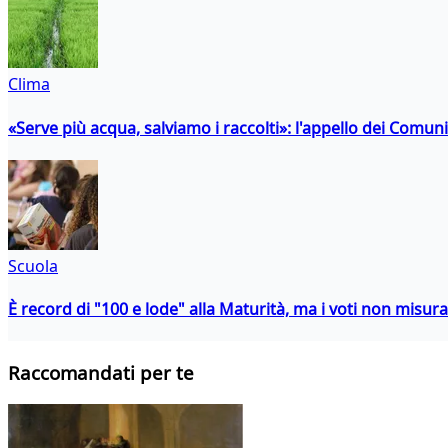
Clima
«Serve più acqua, salviamo i raccolti»: l'appello dei Comuni 
Scuola
È record di "100 e lode" alla Maturità, ma i voti non misu
Raccomandati per te