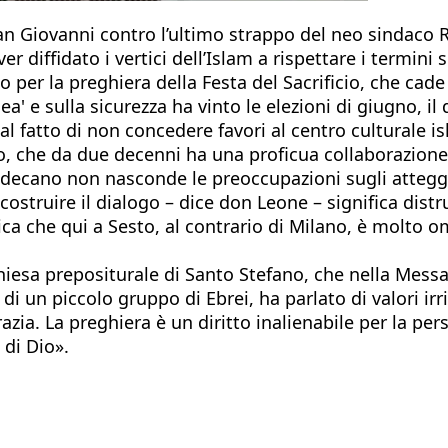
 San Giovanni contro l’ultimo strappo del neo sindaco 
 diffidato i vertici dell’Islam a rispettare i termini 
sto per la preghiera della Festa del Sacrificio, che cade
a' e sulla sicurezza ha vinto le elezioni di giugno, il 
dal fatto di non concedere favori al centro culturale
o, che da due decenni ha una proficua collaborazion
decano non nasconde le preoccupazioni sugli atteggia
 costruire il dialogo – dice don Leone – significa dis
ica che qui a Sesto, al contrario di Milano, è molto 
 chiesa prepositurale di Santo Stefano, che nella Me
 di un piccolo gruppo di Ebrei, ha parlato di valori ir
azia. La preghiera è un diritto inalienabile per la pers
 di Dio».