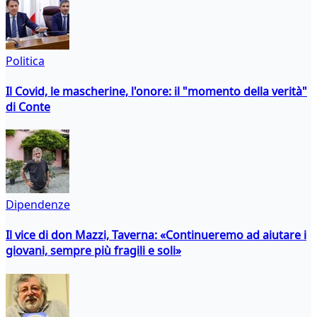
Politica
Il Covid, le mascherine, l'onore: il "momento della verità"
di Conte
Dipendenze
Il vice di don Mazzi, Taverna: «Continueremo ad aiutare i
giovani, sempre più fragili e soli»