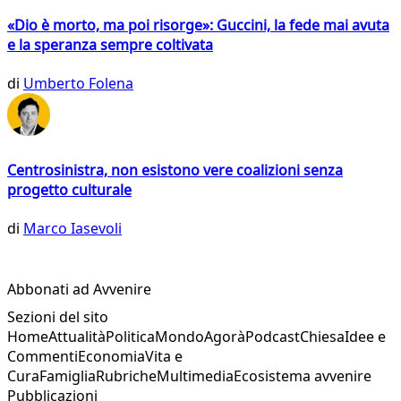
«Dio è morto, ma poi risorge»: Guccini, la fede mai avuta
e la speranza sempre coltivata
di
Umberto Folena
Centrosinistra, non esistono vere coalizioni senza
progetto culturale
di
Marco Iasevoli
Abbonati ad Avvenire
Sezioni del sito
Home
Attualità
Politica
Mondo
Agorà
Podcast
Chiesa
Idee e
Commenti
Economia
Vita e
Cura
Famiglia
Rubriche
Multimedia
Ecosistema avvenire
Pubblicazioni