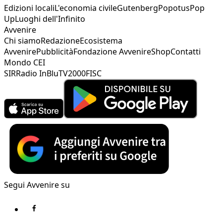
Edizioni locali
L'economia civile
Gutenberg
Popotus
Pop
Up
Luoghi dell'Infinito
Avvenire
Chi siamo
Redazione
Ecosistema
Avvenire
Pubblicità
Fondazione Avvenire
Shop
Contatti
Mondo CEI
SIR
Radio InBlu
TV2000
FISC
Segui Avvenire su