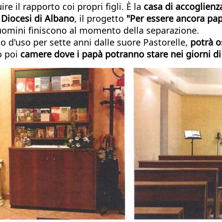
e il rapporto coi propri figli. È la
casa di accoglien
a
Diocesi di Albano
, il progetto
"Per essere ancora pa
ni uomini finiscono al momento della separazione.
to d'uso per sette anni dalle suore Pastorelle,
potrà o
o poi
camere dove i papà potranno stare nei giorni di "