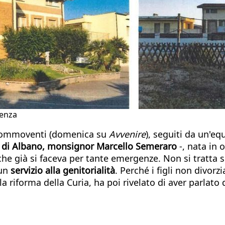
ienza
 commoventi (domenica su
Avvenire
), seguiti da un'equ
 di Albano, monsignor Marcello Semeraro
-, nata in 
che già si faceva per tante emergenze. Non si tratta s
 un
servizio alla genitorialità
. Perché i figli non divorz
la riforma della Curia, ha poi rivelato di aver parlato