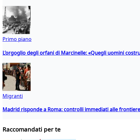
Primo piano
L’orgoglio degli orfani di Marcinelle: «Quegli uomini costr
Migranti
Madrid risponde a Roma: controlli immediati alle frontiere p
Raccomandati per te