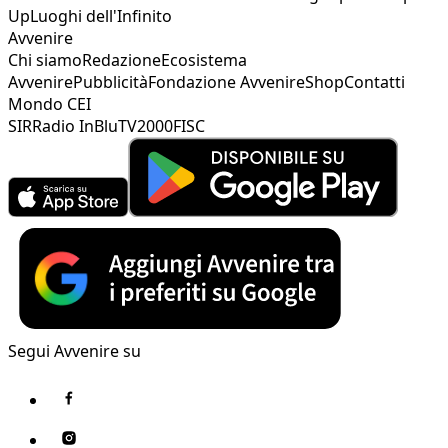
Up
Luoghi dell'Infinito
Avvenire
Chi siamo
Redazione
Ecosistema
Avvenire
Pubblicità
Fondazione Avvenire
Shop
Contatti
Mondo CEI
SIR
Radio InBlu
TV2000
FISC
Segui Avvenire su