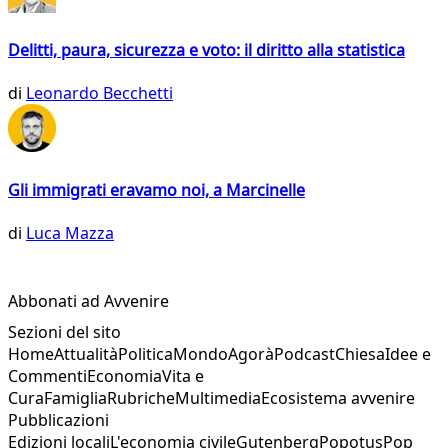
Delitti, paura, sicurezza e voto: il diritto alla statistica
di
Leonardo Becchetti
Gli immigrati eravamo noi, a Marcinelle
di
Luca Mazza
Abbonati ad Avvenire
Sezioni del sito
Home
Attualità
Politica
Mondo
Agorà
Podcast
Chiesa
Idee e
Commenti
Economia
Vita e
Cura
Famiglia
Rubriche
Multimedia
Ecosistema avvenire
Pubblicazioni
Edizioni locali
L'economia civile
Gutenberg
Popotus
Pop