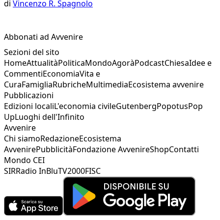
di
Vincenzo R. Spagnolo
Abbonati ad Avvenire
Sezioni del sito
Home
Attualità
Politica
Mondo
Agorà
Podcast
Chiesa
Idee e
Commenti
Economia
Vita e
Cura
Famiglia
Rubriche
Multimedia
Ecosistema avvenire
Pubblicazioni
Edizioni locali
L'economia civile
Gutenberg
Popotus
Pop
Up
Luoghi dell'Infinito
Avvenire
Chi siamo
Redazione
Ecosistema
Avvenire
Pubblicità
Fondazione Avvenire
Shop
Contatti
Mondo CEI
SIR
Radio InBlu
TV2000
FISC