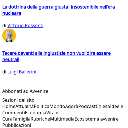
La dottrina della guerra giusta insostenibile nell’era
nucleare
di
Vittorio Possenti
Tacere davanti alle ingiustizie non vuol dire essere
neutrali
di
Luigi Ballerini
Abbonati ad Avvenire
Sezioni del sito
Home
Attualità
Politica
Mondo
Agorà
Podcast
Chiesa
Idee e
Commenti
Economia
Vita e
Cura
Famiglia
Rubriche
Multimedia
Ecosistema avvenire
Pubblicazioni