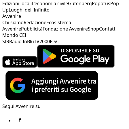
Edizioni locali
L'economia civile
Gutenberg
Popotus
Pop
Up
Luoghi dell'Infinito
Avvenire
Chi siamo
Redazione
Ecosistema
Avvenire
Pubblicità
Fondazione Avvenire
Shop
Contatti
Mondo CEI
SIR
Radio InBlu
TV2000
FISC
Segui Avvenire su