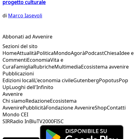
progetto culturale
di
Marco Iasevoli
Abbonati ad Avvenire
Sezioni del sito
Home
Attualità
Politica
Mondo
Agorà
Podcast
Chiesa
Idee e
Commenti
Economia
Vita e
Cura
Famiglia
Rubriche
Multimedia
Ecosistema avvenire
Pubblicazioni
Edizioni locali
L'economia civile
Gutenberg
Popotus
Pop
Up
Luoghi dell'Infinito
Avvenire
Chi siamo
Redazione
Ecosistema
Avvenire
Pubblicità
Fondazione Avvenire
Shop
Contatti
Mondo CEI
SIR
Radio InBlu
TV2000
FISC