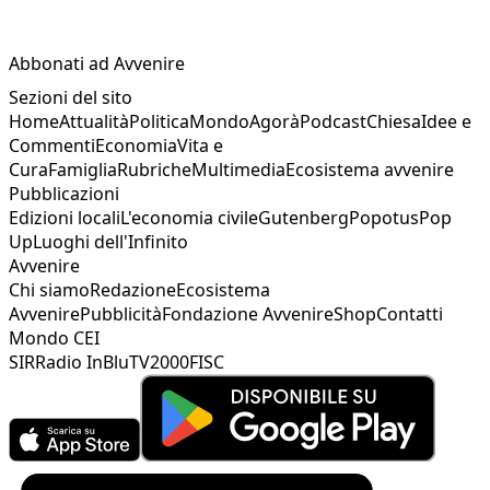
Abbonati ad Avvenire
Sezioni del sito
Home
Attualità
Politica
Mondo
Agorà
Podcast
Chiesa
Idee e
Commenti
Economia
Vita e
Cura
Famiglia
Rubriche
Multimedia
Ecosistema avvenire
Pubblicazioni
Edizioni locali
L'economia civile
Gutenberg
Popotus
Pop
Up
Luoghi dell'Infinito
Avvenire
Chi siamo
Redazione
Ecosistema
Avvenire
Pubblicità
Fondazione Avvenire
Shop
Contatti
Mondo CEI
SIR
Radio InBlu
TV2000
FISC